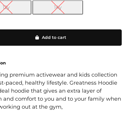
12y
14y
s
Add to cart
ion
ing premium activewear and kids collection
ast-paced, healthy lifestyle. Greatness Hoodie
ideal hoodie that gives an extra layer of
 and comfort to you and to your family when
working out at the gym,