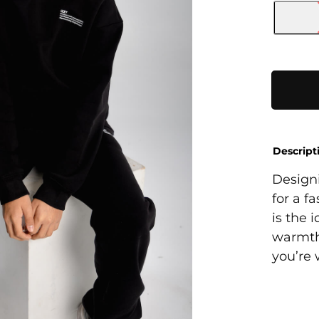
Greatnes
Hoodie
quantity
Descript
Design
for a f
is the 
warmth
you’re 